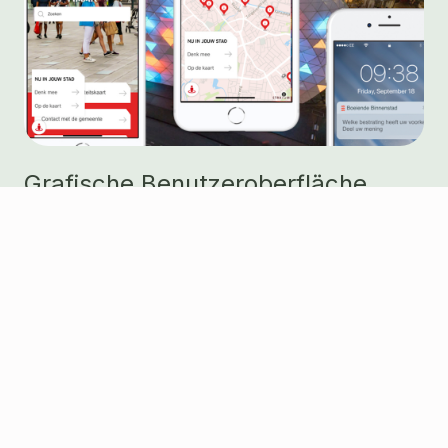
Grafische Benutzeroberfläche
OpenRemote ermöglicht die Integration interaktiver
Webkomponenten in die offizielle Website der
bestehenden Stadt. Dies können
Umfragekomponenten, ein kleines Diagramm oder
eine Aktionsschaltfläche sein. Eine statische Site
wird interaktiv gemacht. OpenRemote wandelt die
bestehende Website der Stadt sofort in eine native
iOS- und Android-App um. Über ein spezielles
Dashboard kann der Projektmanager
Umfragekomponenten sowie Push-