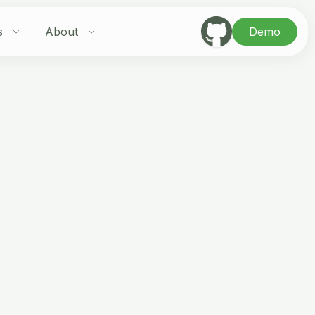
s
About
Demo