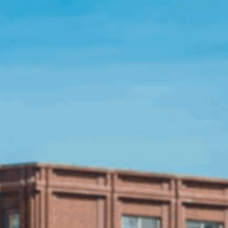
Open Source License
Smart City
Careers
Agriculture
About OpenRemote
Contact