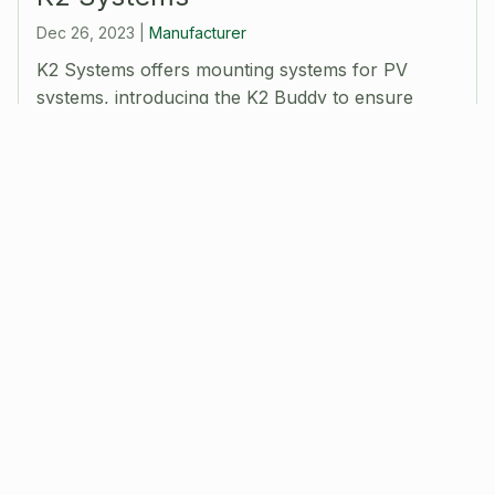
Dec 26, 2023
|
Manufacturer
K2 Systems offers mounting systems for PV
systems, introducing the K2 Buddy to ensure
safety of systems even in snowy regions . More
about the use case