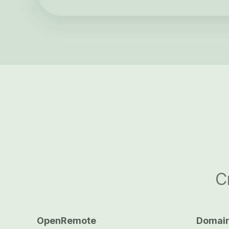
C
OpenRemote
Domai