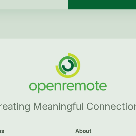
reating Meaningful Connectio
ns
About