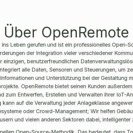
Über OpenRemote
ns Leben gerufen und ist ein professionelles Open-So
forderungen der Integration vieler verschiedener Komm
er einzigen, benutzerfreundlichen Datenverwaltungslös
tegriert alle Daten, Sensoren und Steuerungen, um zen
nformationen und Unterstützung bei der Gestaltung m
ojekte. OpenRemote bietet seinen Kunden außerdem 
nd zum Entwerfen, Erstellen und Verwalten ihrer IoT
kann auf die Verwaltung jeder Anlageklasse angewend
iesysteme oder Crowd-Management; Wir helfen Gebäud
sern und vielen anderen Sektoren dabei, intelligenter
ionellen Open-Source-Methodik. Das bedeutet, dass Top