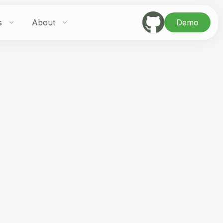
s
About
Demo